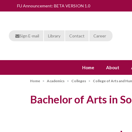
FU Announcement: BETA VERSION 1.0
Sign E-mail
Library
Contact
Career
Home
About
Home
Academics
Colleges
College of Arts and Hum
Bachelor of Arts in S