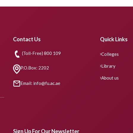
Contact Us
Quick Links
(Toll-Free) 800 109
Colleges
Library
P.O.Box: 2202
About us
Email: info@fu.ac.ae
Sign Up For Our Newsletter