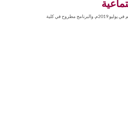
تماعية
تم اعتماد برنامج "بكالوريوس الآداب في علم الاجتماع والخدمة الاجتماعية" من مفوضية الاعتماد الأكاديمي بوزارة التربية والتعليم في يوليو 2019م. والبرنامج مطروح في كلية