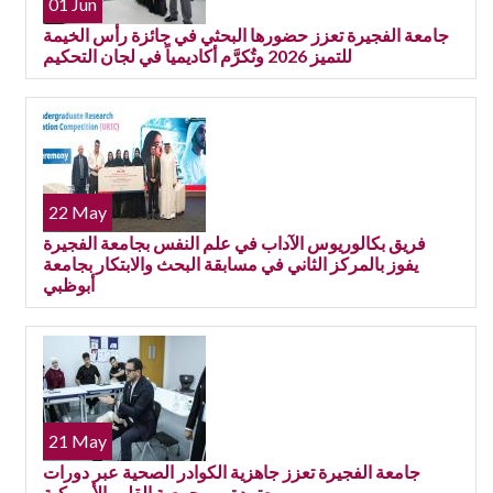
01 Jun
جامعة الفجيرة تعزز حضورها البحثي في جائزة رأس الخيمة
للتميز 2026 وتُكرَّم أكاديمياً في لجان التحكيم
22 May
فريق بكالوريوس الآداب في علم النفس بجامعة الفجيرة
يفوز بالمركز الثاني في مسابقة البحث والابتكار بجامعة
أبوظبي
21 May
جامعة الفجيرة تعزز جاهزية الكوادر الصحية عبر دورات
معتمدة من جمعية القلب الأمريكية