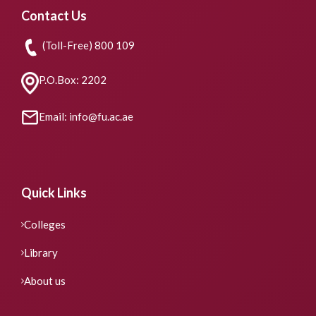
Contact Us
(Toll-Free) 800 109
P.O.Box: 2202
Email: info@fu.ac.ae
Quick Links
Colleges
Library
About us