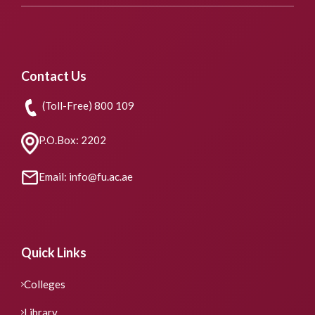
Contact Us
(Toll-Free) 800 109
P.O.Box: 2202
Email: info@fu.ac.ae
Quick Links
Colleges
Library