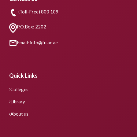
(Toll-Free) 800 109
P.O.Box: 2202
Email: info@fu.ac.ae
Quick Links
Colleges
Library
About us