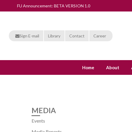
FU Announcement: BETA VERSION 1.0
Sign E-mail
Library
Contact
Career
Home
About
MEDIA
Events
Media Reports