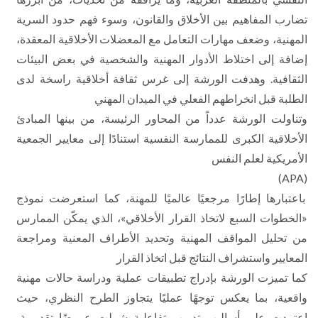
تضارب المفاهيم بين الأخلاق والقانون، وسوء فهم حدود السرية
المهنية، وضعف مهارات التعامل مع المعضلات الأخلاقية المعقدة،
إضافة إلى اختلاط الأدوار المهنية والشخصية في بعض البيئات
الثقافية. وهدفت الورشة إلى غرس ثقافة أخلاقية راسخة لدى
الطلبة قبل انخراطهم الفعلي في الميدان المهني
وتناولت الورشة عدداً من المحاور الرئيسة، من بينها المبادئ
الأخلاقية الكبرى للممارسة النفسية استنادًا إلى معايير الجمعية
الأمريكية لعلم النفس
(APA)
باعتبارها إطارًا مرجعيًا عالميًا للمهنة، كما استعرضت نموذج
«الخطوات السبع لاتخاذ القرار الأخلاقي»، الذي يمكّن الممارس
من تحليل المواقف المهنية وتحديد الأطراف المعنية ومراجعة
المعايير واستشراف النتائج قبل اتخاذ القرار
كما تميزت الورشة بإدراج تطبيقات عملية ودراسة حالات مهنية
واقعية، بما يعكس توجهًا عمليًا يتجاوز الطرح النظري، حيث
اعتمدت على أساليب تدريب تفاعلية شملت عروضًا تقديمية،