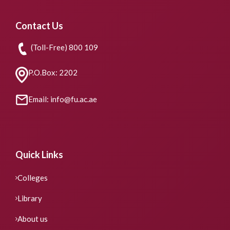
Contact Us
(Toll-Free) 800 109
P.O.Box: 2202
Email: info@fu.ac.ae
Quick Links
Colleges
Library
About us