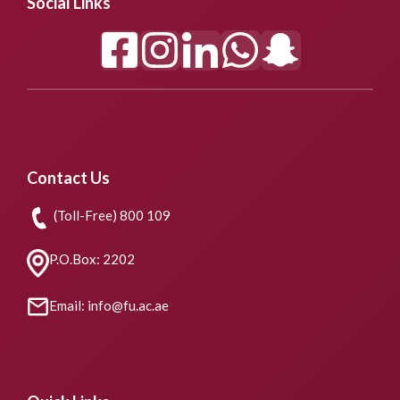
Social Links
Contact Us
(Toll-Free) 800 109
P.O.Box: 2202
Email: info@fu.ac.ae