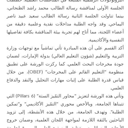
الجلسة الأولى لمناقشة رسالة الطالب محمد راشد الظنحاني،
بينما تناولت الجلسة الثانية رسالة الطالب سعيد عبيد ناصر
اليماحي. وقد واجه الطلبة مداخلات نقدية وعلمية دقيقة من
أعضاء اللجنة، مما أتاح لهم تجربة بيئة المناقشة بكافة تفاصيلها
النفسية والأكاديمية.
أكد القسم على أن هذه المبادرة تأتي تماشياً مع توجهات وزارة
التربية والتعليم (شؤون التعليم العالي) بدولة الإمارات، لضمان
جودة مخرجات البحث العلمي. كما ركزت الورشة على تطبيق
منظومة "التعليم القائم على المخرجات" (OBEF)، من خلال
قياس قدرة الطلبة على إثبات مهارات التحليل والنقد والدفاع
العلمي.
وتأتي هذه الورشة لتعزيز "محاور التمّيز الستة" (6 Pillars) التي
تتبناها الجامعة، وبالأخص محوري "التمّيز الأكاديمي" و"تمكين
الطلبة". وتهدف الجامعة، من خلال هذه الأنشطة، إلى تزويد
الباحثين بالثقة اللازمة لمواجهة اللجان العلمية، وضمان خروج
الأبحاث والرسائل بصورة تليق بالمستوى العلمي المرموق لجامعة