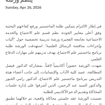
Sunday, Apr 26, 2026
في إطار الالتزام بتمكين طلبة الماجستير ورفع كفاءتهم البحثية
وفق أعلى معايير الجودة، نظم قسم علم الاجتماع والخدمة
الاجتماعية بجامعة الفجيرة ورشة تدريبية تخصصية حول "آليات
وإجراءات مناقشة الرسائل العلمية". استهدفت الورشة طلبة
برنامج ماجستير علم الاجتماع، بهدف تدريبهم على مهارات الدفاع
العلمي.
شهدت الورشة حضوراً أكاديمياً لافتاً، بمشاركة الدكتور فيصل
المطالقة، عميد كلية الآداب والإنسانيات، إلى جانب أعضاء هيئة
التدريس ببرنامج ماجستير علم الاجتماع، الدكتور رامي الجبور
والدكتور السيد عبد الرحمن، الذين أشرفوا على إدارة جلسات
المحاكاة وتقديم الدعم الأكاديمي للطلبة.
تضمنت الورشة عقد جلستي محاكاة واقعية، تم خلالهما تطبيق
البروتوكولات الرسمية المتبعة في المناقشات العلمية. خُصصت