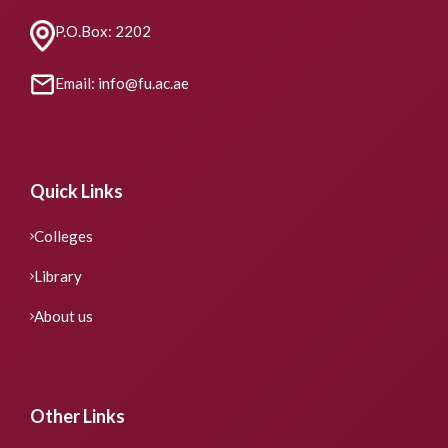
P.O.Box: 2202
Email: info@fu.ac.ae
Quick Links
Colleges
Library
About us
Other Links