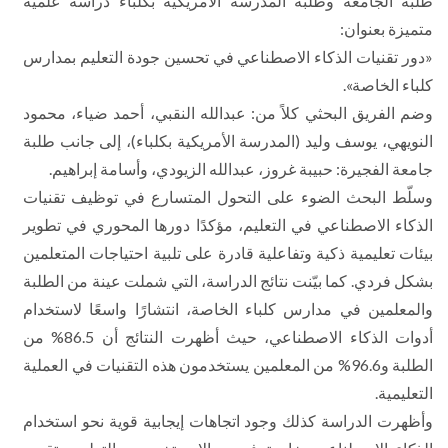
طلبة الجامعة وطلبة المدرسة الأمريكية بكلباء دراسة علمية
متميزة بعنوان:
«دور تقنيات الذكاء الاصطناعي في تحسين جودة التعليم بمدارس
كلباء الخاصة».
وضم الفريق البحثي كلاً من: عبدالله النقبي، أحمد ضياء، محمود
النويهي، يوسف وليد (المدرسة الأمريكية بكلباء)، إلى جانب طلبة
جامعة الفجيرة: حبيبة غروز، عبدالله الزيودي، وأسامة إبراهيم.
وسلّط البحث الضوء على التحول المتسارع في توظيف تقنيات
الذكاء الاصطناعي في التعليم، مؤكدًا دورها المحوري في تطوير
بيئات تعليمية ذكية وتفاعلية قادرة على تلبية احتياجات المتعلمين
بشكل فردي. كما بيّنت نتائج الدراسة، التي شملت عينة من الطلبة
والمعلمين في مدارس كلباء الخاصة، انتشارًا واسعًا لاستخدام
أدوات الذكاء الاصطناعي، حيث أظهرت النتائج أن 86.5% من
الطلبة و96.6% من المعلمين يستخدمون هذه التقنيات في العملية
التعليمية.
وأظهرت الدراسة كذلك وجود اتجاهات إيجابية قوية نحو استخدام