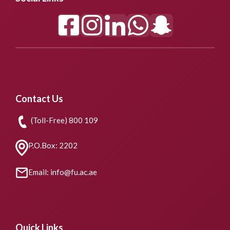
Contact Us
(Toll-Free) 800 109
P.O.Box: 2202
Email: info@fu.ac.ae
Quick Links